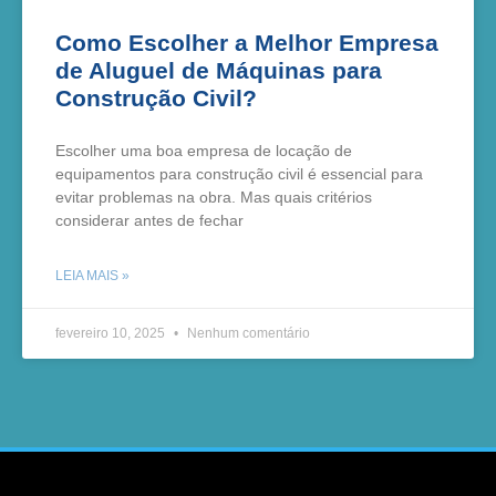
Como Escolher a Melhor Empresa
de Aluguel de Máquinas para
Construção Civil?
Escolher uma boa empresa de locação de
equipamentos para construção civil é essencial para
evitar problemas na obra. Mas quais critérios
considerar antes de fechar
LEIA MAIS »
fevereiro 10, 2025
Nenhum comentário