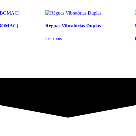
o (BOMAC)
Réguas Vibratórias Duplas
Ler mais