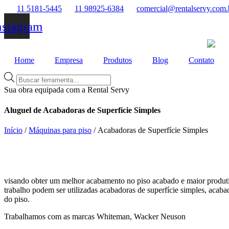
Ir
11 5181-5445
11 98925-6384
comercial@rentalservy.com.
para
nstagram
o
conteúdo
Home
Empresa
Produtos
Blog
Contato
Pesquisar
produtos
Sua obra equipada com a Rental Servy
Aluguel de Acabadoras de Superfície Simples
Início
/
Máquinas para piso
/ Acabadoras de Superfície Simples
visando obter um melhor acabamento no piso acabado e maior produtiv
trabalho podem ser utilizadas acabadoras de superfície simples, ac
do piso.
Trabalhamos com as marcas Whiteman, Wacker Neuson