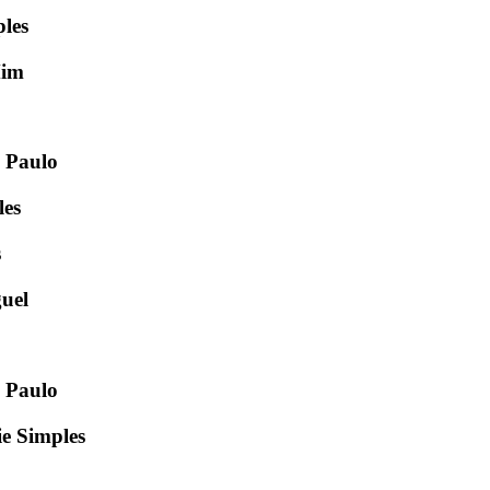
les
Mim
o Paulo
les
s
guel
o Paulo
e Simples