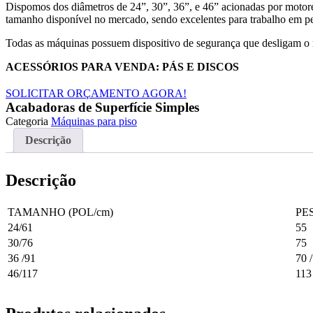
Dispomos dos diâmetros de 24”, 30”, 36”, e 46” acionadas por motore
tamanho disponível no mercado, sendo excelentes para trabalho em pe
Todas as máquinas possuem dispositivo de segurança que desligam o m
ACESSÓRIOS PARA VENDA: PÁS E DISCOS
SOLICITAR ORÇAMENTO AGORA!
Acabadoras de Superfície Simples
Categoria
Máquinas para piso
Descrição
Descrição
TAMANHO (POL/cm)
PES
24/61
55
30/76
75
36 /91
70 
46/117
113