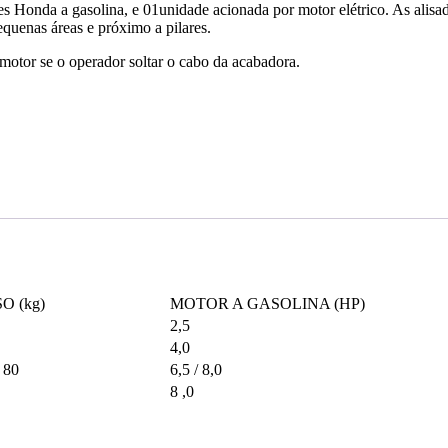
s Honda a gasolina, e 01unidade acionada por motor elétrico. As alisa
quenas áreas e próximo a pilares.
otor se o operador soltar o cabo da acabadora.
O (kg)
MOTOR A GASOLINA (HP)
2,5
4,0
/ 80
6,5 / 8,0
8 ,0