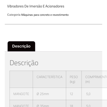
Vibradores De Imersão E Acionadores
Máquinas para concreto e revestimento
Categoria
Descrição
Descrição
CARACTERÍSTICA
PESO
COMPRIMENT
(kg)
(m)
MANGOTE
Ø 25mm
12
5,0
MANGOTE
Ø 35mm
18
5,0