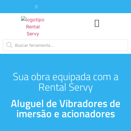
Sua obra equipada com a
Rental Servy
Aluguel de Vibradores de
imersão e acionadores