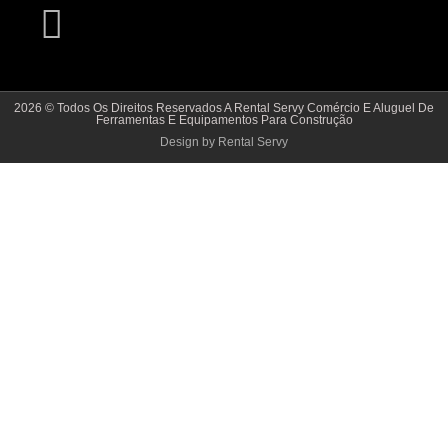
2026 © Todos Os Direitos Reservados A Rental Servy Comércio E Aluguel De
Ferramentas E Equipamentos Para Construção
Design by Rental Servy