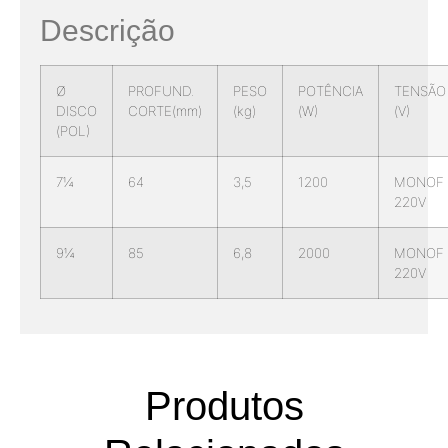
Descrição
Ø
PROFUND.
PESO
POTÊNCIA
TENSÃO
DISCO
CORTE(mm)
(kg)
(W)
(V)
(POL)
7¼
64
3,5
1200
MONOF
220V
9¼
85
6,8
2000
MONOF
220V
Produtos