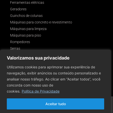
Ferramentas elétricas
Geradores
Guinchos de colunas
Máquinas para concreto e revestimento
Máquinas para limpeza
Máquinas para piso
Rompedores
Serras
Outros
Valorizamos sua privacidade
SIGA-NOS!
Utilizamos cookies para aprimorar sua experiência de
navegação, exibir anúncios ou conteúdo personalizado e
analisar nosso tráfego. Ao clicar em “Aceitar todos”, você
concorda com nosso uso de
cookies.
Política de Privacidade
2026 © Todos Os Direitos Reservados A Rental Servy Comércio E Aluguel De
Aceitar tudo
Ferramentas E Equipamentos Para Construção
Design by Rental Servy