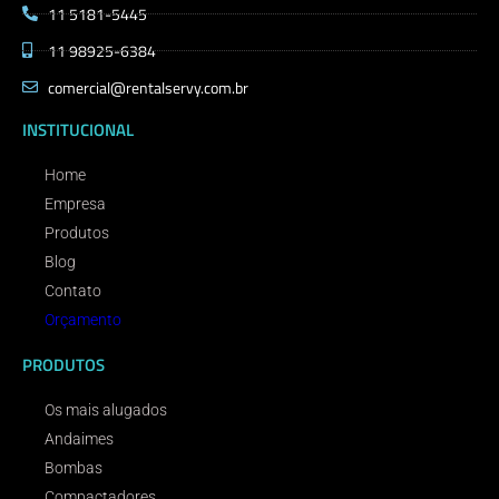
11 5181-5445
11 98925-6384
comercial@rentalservy.com.br
INSTITUCIONAL
Home
Empresa
Produtos
Blog
Contato
Orçamento
PRODUTOS
Os mais alugados
Andaimes
Bombas
Compactadores