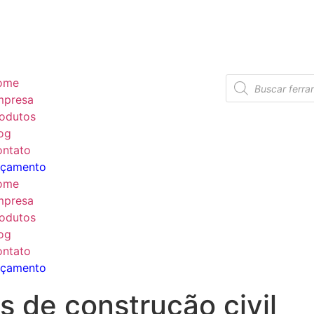
ome
mpresa
odutos
og
ntato
rçamento
ome
mpresa
odutos
og
ntato
rçamento
 de construção civil