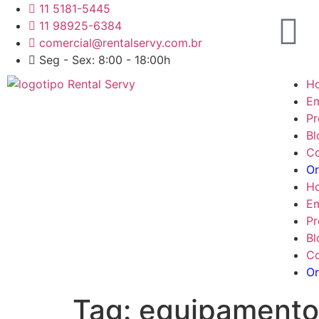
11 5181-5445
11 98925-6384
comercial@rentalservy.com.br
Seg - Sex: 8:00 - 18:00h
H
E
Pr
Bl
Co
O
H
E
Pr
Bl
Co
O
Tag:
equipamentos