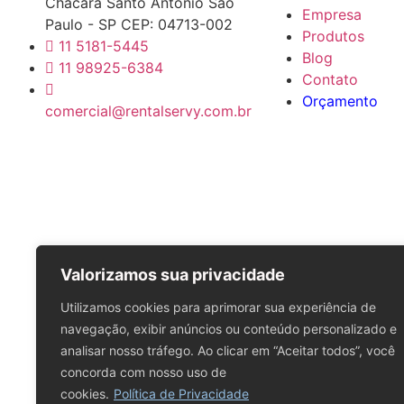
Chácara Santo Antônio São
Empresa
Paulo - SP CEP: 04713-002
Produtos
11 5181-5445
Blog
11 98925-6384
Contato
Orçamento
comercial@rentalservy.com.br
Valorizamos sua privacidade
Utilizamos cookies para aprimorar sua experiência de
navegação, exibir anúncios ou conteúdo personalizado e
analisar nosso tráfego. Ao clicar em “Aceitar todos”, você
concorda com nosso uso de
cookies.
Política de Privacidade