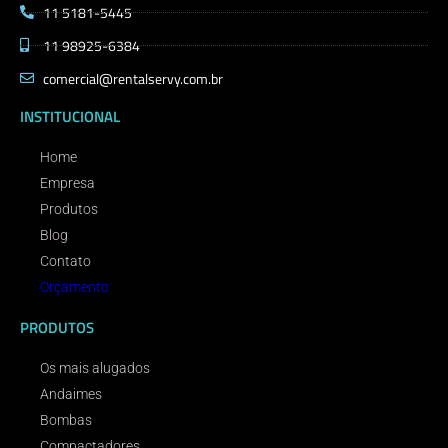
11 5181-5445
11 98925-6384
comercial@rentalservy.com.br
INSTITUCIONAL
Home
Empresa
Produtos
Blog
Contato
Orçamento
PRODUTOS
Os mais alugados
Andaimes
Bombas
Compactadores