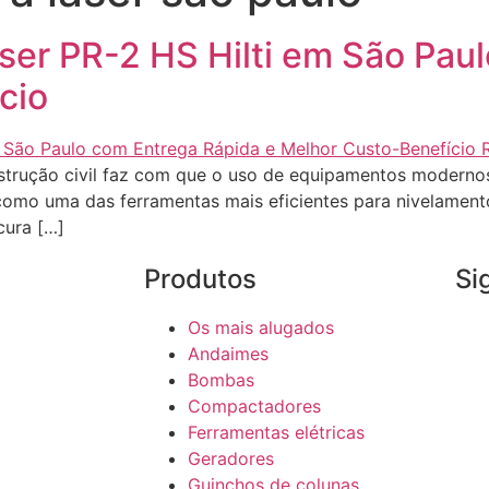
aser PR-2 HS Hilti em São Pau
cio
strução civil faz com que o uso de equipamentos modernos
ca como uma das ferramentas mais eficientes para nivelame
cura […]
Produtos
Si
Os mais alugados
Andaimes
Bombas
Compactadores
Ferramentas elétricas
Geradores
Guinchos de colunas