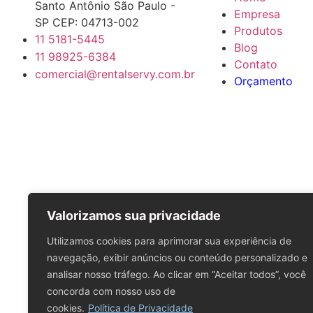
Santo Antônio São Paulo -
Empresa
SP CEP: 04713-002
Produtos
11 5181-5445
Blog
11 98925-6384
Contato
comercial@rentalservy.com.br
Orçamento
Valorizamos sua privacidade
Utilizamos cookies para aprimorar sua experiência de
navegação, exibir anúncios ou conteúdo personalizado e
analisar nosso tráfego. Ao clicar em “Aceitar todos”, você
concorda com nosso uso de
cookies.
Política de Privacidade