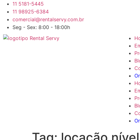
11 5181-5445
11 98925-6384
comercial@rentalservy.com.br
Seg - Sex: 8:00 - 18:00h
H
E
Pr
Bl
Co
O
H
E
Pr
Bl
Co
O
Tag:
locação nível