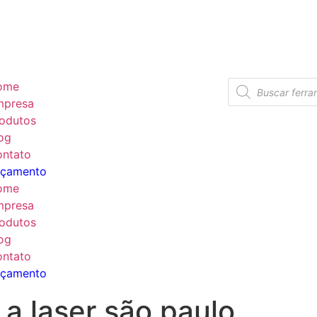
ome
mpresa
odutos
og
ntato
rçamento
ome
mpresa
odutos
og
ntato
rçamento
 a laser são paulo