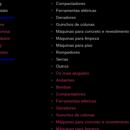
g
Compactadores
tato
Ferramentas elétricas
çamento
Geradores
me
Guinchos de colunas
presa
Máquinas para concreto e revestimento
dutos
Máquinas para limpeza
g
Máquinas para piso
tato
Rompedores
çamento
Serras
Outros
Os mais alugados
Andaimes
Bombas
Compactadores
Ferramentas elétricas
Geradores
Guinchos de colunas
Máquinas para concreto e revestimento
Máquinas para limpeza