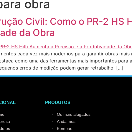
 para obra
rução Civil: Como o PR-2 HS H
dade da Obra
mentos cada vez mais modernos para garantir obras mais rá
e destaca como uma das ferramentas mais importantes para 
, pequenos erros de medição podem gerar retrabalho, […]
CIONAL
PRODUTOS
me
Os mais alugados
presa
Andaimes
dutos
Bombas