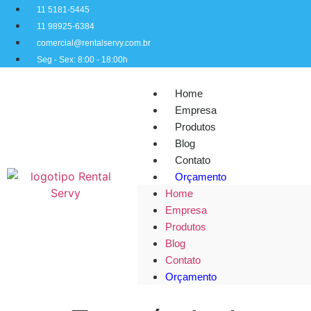
11 5181-5445
11 98925-6384
comercial@rentalservy.com.br
Seg - Sex: 8:00 - 18:00h
Home
Empresa
Produtos
Blog
Contato
Orçamento
Home
Empresa
Produtos
Blog
Contato
Orçamento