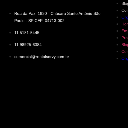
Blo
Con
Rua da Paz, 1830 - Chácara Santo Antônio São
Or
Paulo - SP CEP: 04713-002
Ho
Em
11 5181-5445
Pro
11 98925-6384
Blo
Con
comercial@rentalservy.com.br
Or