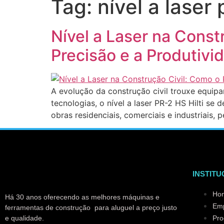
Tag:
nível a laser
Nível a Laser na Const
Precisão e a Produtivi
A evolução da construção civil trouxe equipa
tecnologias, o nível a laser PR-2 HS Hilti s
obras residenciais, comerciais e industriais
INSTITU
Ho
Há 30 anos oferecendo as melhores máquinas e
Em
ferramentas de construção para aluguel a preço justo
e qualidade.
Pro