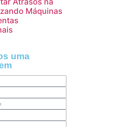
tar Atrasos na
lizando Máquinas
entas
nais
os uma
em