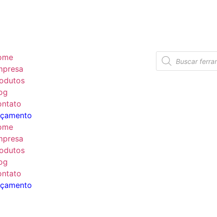
ome
mpresa
odutos
og
ntato
rçamento
ome
mpresa
odutos
og
ntato
rçamento