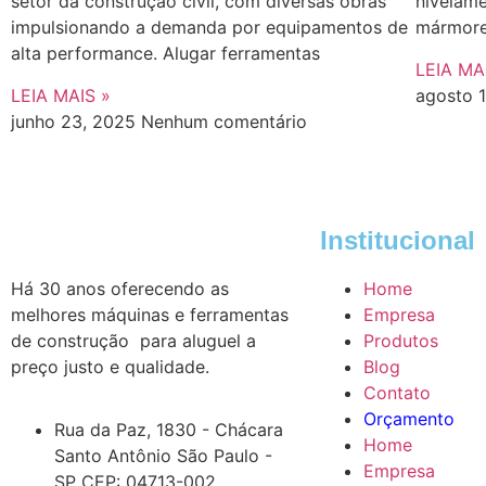
setor da construção civil, com diversas obras
nivelame
impulsionando a demanda por equipamentos de
mármore,
alta performance. Alugar ferramentas
LEIA MA
LEIA MAIS »
agosto 
junho 23, 2025
Nenhum comentário
Institucional
Há 30 anos oferecendo as
Home
melhores máquinas e ferramentas
Empresa
de construção para aluguel a
Produtos
preço justo e qualidade.
Blog
Contato
Orçamento
Rua da Paz, 1830 - Chácara
Home
Santo Antônio São Paulo -
Empresa
SP CEP: 04713-002