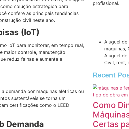
profissional.
como solução estratégica para
ocê confere as principais tendências
nstrução civil neste ano.
oisas (IoT)
Aluguel de
mo IoT para monitorar, em tempo real,
maquinas
,
e maior controle, manutenção
Aluguel de
que reduz falhas e aumenta a
Civil
,
rent
,
Recent Pos
 a demanda por máquinas elétricas ou
ntos sustentáveis se torna um
Como Dim
scam certificações como o LEED
Máquinas
Sob Demanda
Certas p