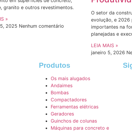
nto em superfícies de concreto,
 granito e outros revestimentos.
O setor da constr
IS »
evolução, e 2026
15, 2025
Nenhum comentário
importantes na f
planejadas e exec
LEIA MAIS »
janeiro 5, 2026
Ne
Produtos
Si
Os mais alugados
Andaimes
Bombas
Compactadores
Ferramentas elétricas
Geradores
Guinchos de colunas
Máquinas para concreto e