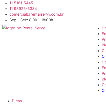
11 5181-5445
11 98925-6384
comercial@rentalservy.com.br
Seg - Sex: 8:00 - 18:00h
H
E
Pr
Bl
Co
O
H
E
Pr
Bl
Co
O
Dicas