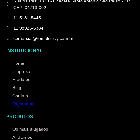
Rua da Paz, 1830 - Chácara Santo Antônio São Paulo - SP
CEP: 04713-002
11 5181-5445
11 98925-6384
comercial@rentalservy.com.br
INSTITUCIONAL
Home
Empresa
Produtos
Blog
Contato
Orçamento
PRODUTOS
Os mais alugados
Andaimes