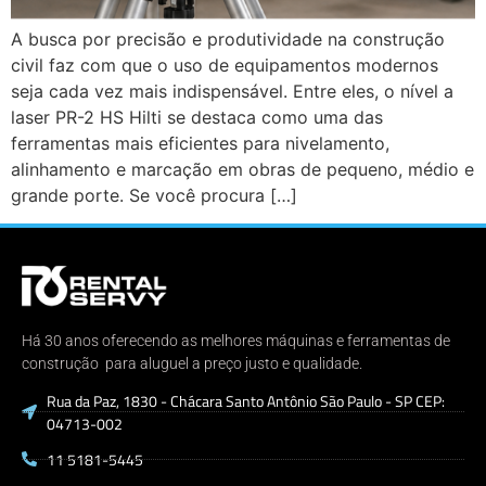
A busca por precisão e produtividade na construção
civil faz com que o uso de equipamentos modernos
seja cada vez mais indispensável. Entre eles, o nível a
laser PR-2 HS Hilti se destaca como uma das
ferramentas mais eficientes para nivelamento,
alinhamento e marcação em obras de pequeno, médio e
grande porte. Se você procura […]
Há 30 anos oferecendo as melhores máquinas e ferramentas de
construção para aluguel a preço justo e qualidade.
Rua da Paz, 1830 - Chácara Santo Antônio São Paulo - SP CEP:
04713-002
11 5181-5445