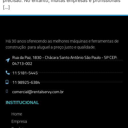
precisão. No entanto, muitas empresas e profissionais
[…]
Há 30 anos oferecendo as melhores máquinas e ferramentas de
construção para aluguel a preço justo e qualidade.
Rua da Paz, 1830 - Chácara Santo Antônio São Paulo - SP CEP:
04713-002
11 5181-5445
11 98925-6384
comercial@rentalservy.com.br
INSTITUCIONAL
Home
Empresa